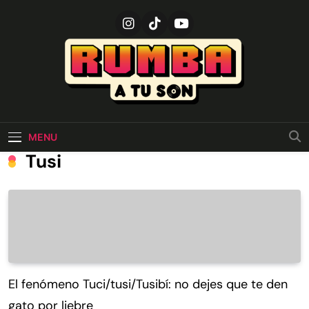
Skip
to
content
rumbaatuson
Informamos Sobre La Gestión De Riesgos Y Placeres
Por El Consumo De Sustancias Psicoactivas
MENU
Tusi
El fenómeno Tuci/tusi/Tusibí: no dejes que te den
gato por liebre